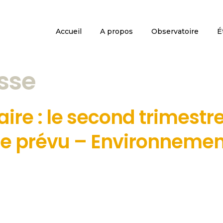
Accueil
A propos
Observatoire
É
sse
re : le second trimestr
ue prévu – Environneme