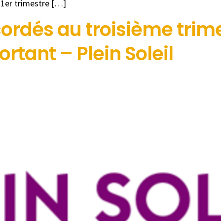
 1er trimestre […]
rdés au troisième trimes
rtant – Plein Soleil