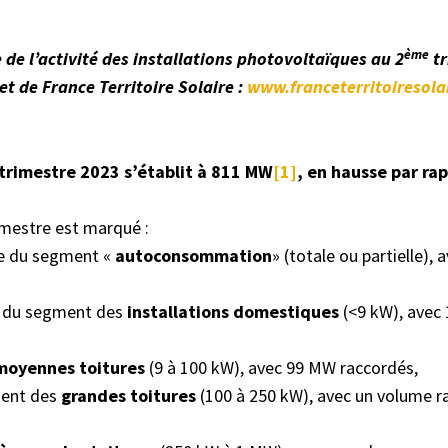
ème
 de l’activité des installations photovoltaïques au 2
tr
net de France Territoire Solaire :
www.franceterritoiresolai
trimestre 2023 s’établit à 811 MW
[1]
, en hausse par ra
mestre est marqué :
e du segment «
autoconsommation
» (totale ou partielle),
se du segment des
installations domestiques
(<9 kW), avec 
moyennes toitures
(9 à 100 kW), avec 99 MW raccordés,
ment des
grandes toitures
(100 à 250 kW), avec un volume r