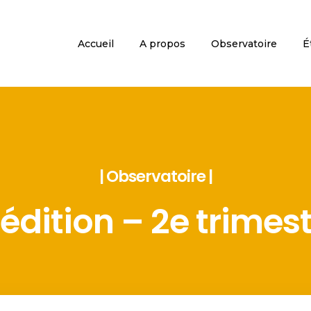
Accueil
A propos
Observatoire
É
| Observatoire |
dition – 2e trimes