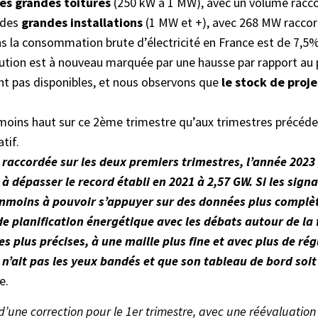
ès grandes toitures
(250 kW à 1 MW), avec un volume racc
 des
grandes installations
(1 MW et +), avec 268 MW raccor
ns la consommation brute d’électricité en France est de 7,5%
ribution est à nouveau marquée par une hausse par rapport a
ont pas disponibles, et nous observons que
le stock de proj
t moins haut sur ce 2ème trimestre qu’aux trimestres précéde
tif.
 raccordée sur les deux premiers trimestres, l’année 20
 à dépasser le record établi en 2021 à 2,57 GW. Si les sign
nmoins à pouvoir s’appuyer sur des données plus complètes
 planification énergétique avec les débats autour de la f
plus précises, à une maille plus fine et avec plus de régu
n’ait pas les yeux bandés et que son tableau de bord soit
e.
 d’une correction pour le 1er trimestre, avec une réévaluati