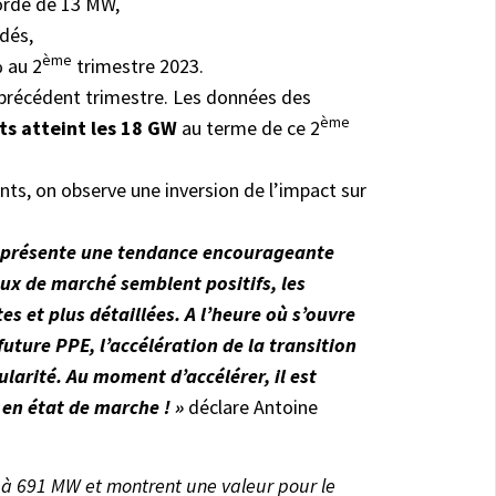
ordé de 13 MW,
dés,
ème
 au 2
trimestre 2023.
u précédent trimestre. Les données des
ème
ets atteint les 18 GW
au terme de ce 2
nts, on observe une inversion de l’impact sur
23 présente une tendance encourageante
aux de marché semblent positifs, les
 et plus détaillées. A l’heure où s’ouvre
uture PPE, l’accélération de la transition
larité. Au moment d’accélérer, il est
 en état de marche ! »
déclare Antoine
on à 691 MW et montrent une valeur pour le