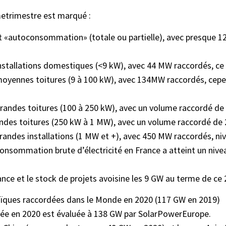
metrimestre est marqué :
«autoconsommation» (totale ou partielle), avec presque 12 0
stallations domestiques (<9 kW), avec 44 MW raccordés, ce q
oyennes toitures (9 à 100 kW), avec 134MW raccordés, cepend
randes toitures (100 à 250 kW), avec un volume raccordé d
andes toitures (250 kW à 1 MW), avec un volume raccordé de
ndes installations (1 MW et +), avec 450 MW raccordés, nive
 consommation brute d’électricité en France a atteint un ni
sance et le stock de projets avoisine les 9 GW au terme de c
aïques raccordées dans le Monde en 2020 (117 GW en 2019)
ée en 2020 est évaluée à 138 GW par SolarPowerEurope.