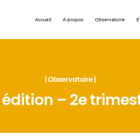
Accueil
A propos
Observatoire
É
| Observatoire |
édition – 2e trimest