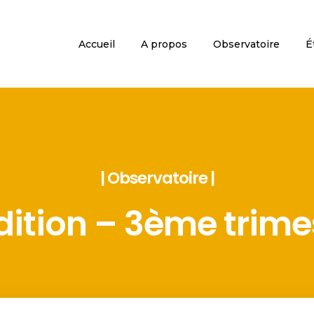
Accueil
A propos
Observatoire
É
| Observatoire |
ition – 3ème trime