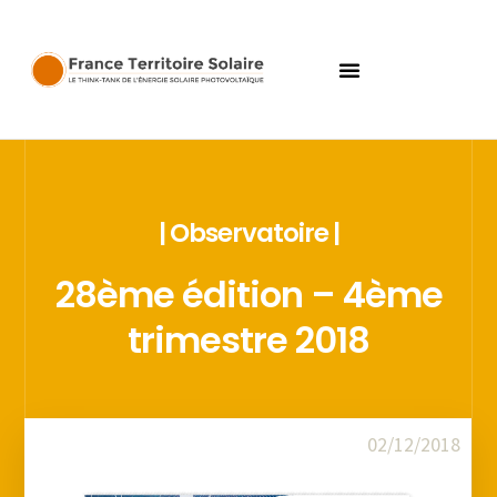
| Observatoire |
28ème édition – 4ème
trimestre 2018
02/12/2018